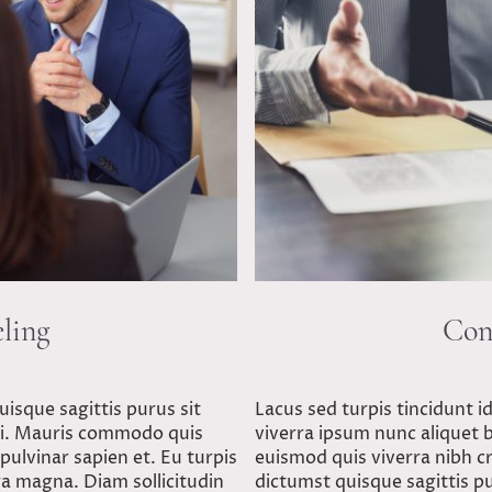
ling
Con
isque sagittis purus sit
Lacus sed turpis tincidunt i
 mi. Mauris commodo quis
viverra ipsum nunc aliquet 
ulvinar sapien et. Eu turpis
euismod quis viverra nibh c
a magna. Diam sollicitudin
dictumst quisque sagittis pu