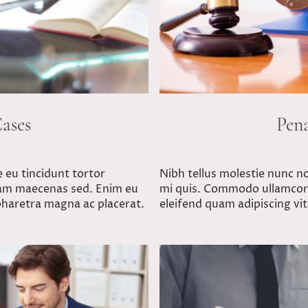
Cases
Pena
e eu tincidunt tortor
Nibh tellus molestie nunc n
diam maecenas sed. Enim eu
mi quis. Commodo ullamcorp
pharetra magna ac placerat.
eleifend quam adipiscing vit