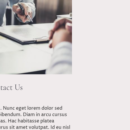
tact Us
d. Nunc eget lorem dolor sed
bibendum. Diam in arcu cursus
ras. Hac habitasse platea
rus sit amet volutpat. Id eu nisl