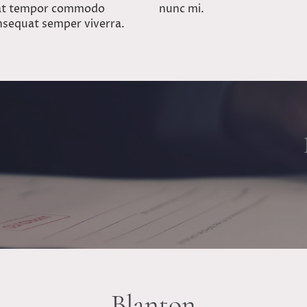
m at tempor commodo
nunc mi.
nsequat semper viverra.
Blanton